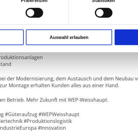
Präferenzen
Statistiken
ansport über viele Jahre.
Auswahl erlauben
roduktionsanlagen
stand
bei der Modernisierung, dem Austausch und dem Neubau 
 zur Montage erhalten Kunden alles aus einer Hand.
Ihren Betrieb. Mehr Zukunft mit WEP-Weisshaupt.
zug #Güteraufzug #WEPWeisshaupt
rdertechnik #Produktionslogistik
ndustrieEuropa #Innovation