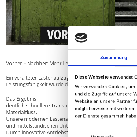
Zustimmung
Vorher – Nachher: Mehr Leistung, mehr Sicherheit, mehr 
Ein veralteter Lastenaufzug mit langsamer Hubgeschwi
Diese Webseite verwendet 
Leistungsfähigkeit wurde durch einen modernen Lasten
Wir verwenden Cookies, um I
und die Zugriffe auf unsere 
Das Ergebnis:
Website an unsere Partner fü
deutlich schnellere Transportprozesse, höhere Betriebss
möglicherweise mit weiteren
Materialfluss.
der Dienste gesammelt habe
Unsere modernen Lastenaufzüge sind speziell auf die Anf
und mittelständischen Unternehmen ausgelegt.
Einwilligungsauswahl
Durch innovative Antriebstechnik, optimierte Hubgesch