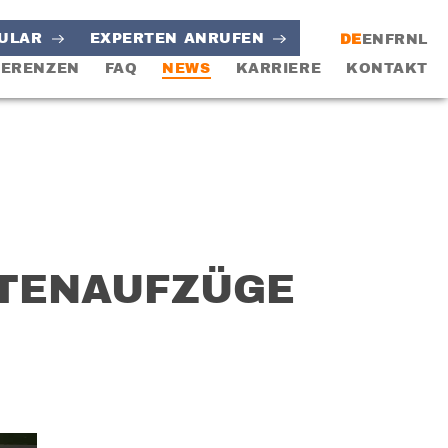
ULAR
EXPERTEN ANRUFEN
DE
EN
FR
NL
FERENZEN
FAQ
NEWS
KARRIERE
KONTAKT
STENAUFZÜGE