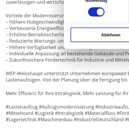
Notwendig
zuverlässigen und wirtschaftlichen Waren- und Materialtr
Vorteile der Modernisierung mit WEP-Weisshaupt
– Höhere Hubgeschwindigkeit für schnellere Prozesse
– Verbesserte Energieeffizienz
– Erhöhte Betriebssicherheit nach aktuellen Standards
Ablehnen
– Reduzierte Wartungs- und Betriebskosten
– Höhere Verfügbarkeit und Zuverlässigkeit
– Individuelle Anpassung an bestehende Gebäude und P
– Zukunftssichere Fördertechnik für Industrie und Mittel
WEP-Weisshaupt unterstützt Unternehmen europaweit 
Lastenaufzügen. Von der Planung über die Fertigung bis
Mehr Effizienz für Ihre Intralogistik. Mehr Leistung für 
#Lastenaufzug #Aufzugsmodernisierung #Industrieauf
#Mittelstand #Logistik #Intralogistik #Materialfluss #Fö
#Lagertechnik #Maschinenbau #IndustrieDeutschland #I