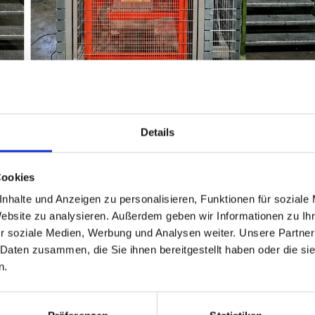
Details
Effizienz
ndigkeit, erhöhtem Wartungsaufwand und eingeschränkter
Cookies
aufzug von WEP-Weisshaupt ersetzt.
nhalte und Anzeigen zu personalisieren, Funktionen für soziale
Website zu analysieren. Außerdem geben wir Informationen zu I
r soziale Medien, Werbung und Analysen weiter. Unsere Partner
icherheit und eine spürbare Effizienzsteigerung im täglich
 Daten zusammen, die Sie ihnen bereitgestellt haben oder die s
n.
orderungen von Industrie, Produktion, Logistik, Lagerwirts
windigkeiten und robuste Konstruktionen ermöglichen sie e