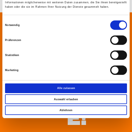
Informationen möglicherweise mit weiteren Daten zusammen, die Sie ihnen bereitgestellt
haben oder die sie im Rahmen Ihrer Nutzung der Dienste gesammelt haben.
SEITENFUSS
Einwilligungsauswahl
Notwendig
Präferenzen
WIR FREUEN
Statistiken
UNS
Marketing
AUF IHRE
Alle zulassen
ANFRAG
Auswahl erlauben
E!
Ablehnen