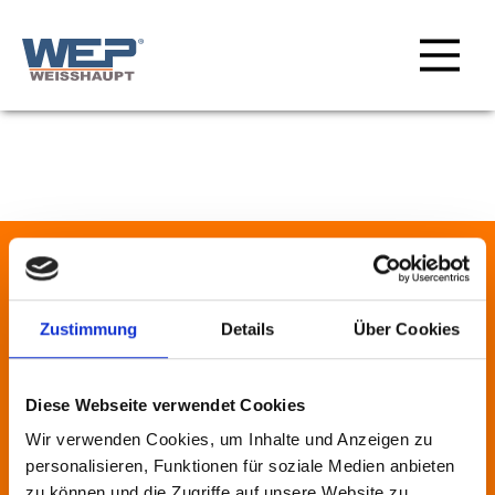
SEITENFUSS
Zustimmung
Details
Über Cookies
WIR FREUEN
Diese Webseite verwendet Cookies
UNS
Wir verwenden Cookies, um Inhalte und Anzeigen zu
personalisieren, Funktionen für soziale Medien anbieten
AUF IHRE
zu können und die Zugriffe auf unsere Website zu