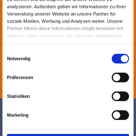
ANFRAG
analysieren. Außerdem geben wir Informationen zu Ihrer
Verwendung unserer Website an unsere Partner für
soziale Medien, Werbung und Analysen weiter. Unsere
E!
Partner führen diese Informationen möglicherweise mit
weiteren Daten zusammen, die Sie ihnen bereitgestellt
haben oder die sie im Rahmen Ihrer Nutzung der Dienste
gesammelt haben.
Einwilligungsauswahl
ANFRAGEFORMULAR
Notwendig
Präferenzen
Statistiken
Marketing
FOOTER-NAVIGATION
Produkte